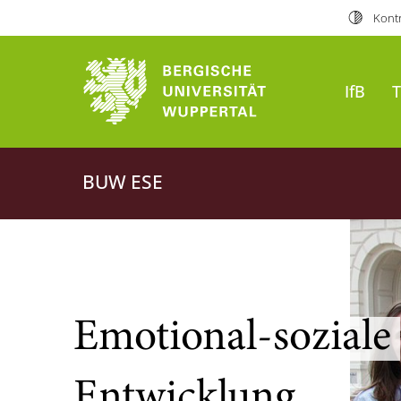
Kontr
IfB
BUW ESE
Emotional-soziale
Entwicklung