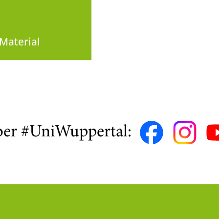
Material
ber #UniWuppertal: